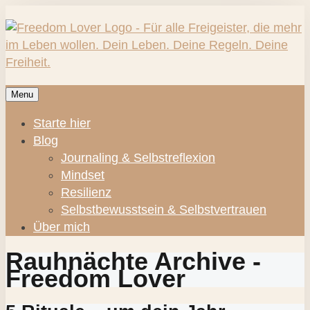
Menu
Starte hier
Blog
Journaling & Selbstreflexion
Mindset
Resilienz
Selbstbewusstsein & Selbstvertrauen
Über mich
Rauhnächte Archive -
Freedom Lover