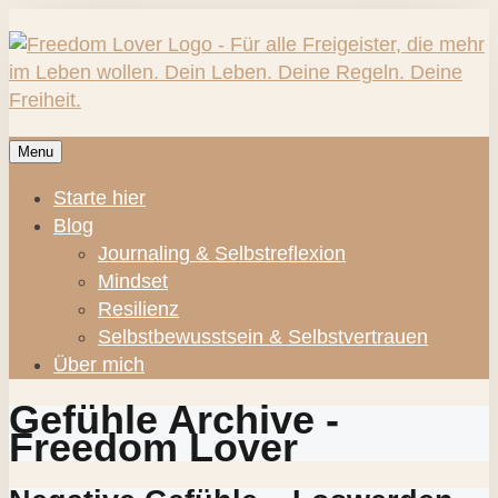
Menu
Starte hier
Blog
Journaling & Selbstreflexion
Mindset
Resilienz
Selbstbewusstsein & Selbstvertrauen
Über mich
Gefühle Archive -
Freedom Lover