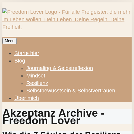
Menu
Starte hier
Blog
Journaling & Selbstreflexion
Mindset
Resilienz
Selbstbewusstsein & Selbstvertrauen
Über mich
Akzeptanz Archive -
Freedom Lover