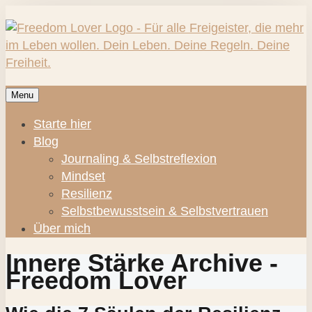
Menu
Starte hier
Blog
Journaling & Selbstreflexion
Mindset
Resilienz
Selbstbewusstsein & Selbstvertrauen
Über mich
Innere Stärke Archive -
Freedom Lover